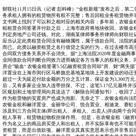
财联社11月15日讯（记者 彭科峰）“金租新规”发布之后，
务承租人拥有的租赁物所有权不完整；售后回租业务租赁物并非
文书网上找到了可以和之相对应的相关内容：多年前，农银金租
租租赁合同签署并付款之后，上海市政府将地块收回。农银金
判定房地产公司还钱。对此，湖南某律师事务所律师向财联社
应当认定此类租赁合同没有融物属性，属于借款合同。法院的
而已。此类以融资租赁之名行借贷之实的行为，在过去楼市高
合同双方债务关系并不会消失。据“上海法院2020年度金融
业间借款合同判断合同效力进而确定各方当事人的权利义务。
房企”输血“ 农银金租签署5.5亿融资租赁合同却”房、财“两失
洋置业在上海市闵行区马桥旗忠基地某地块上开发建设的动迁安
超过一天为延迟付款金额的万分之五计算。保证金为3,300万元
后，又有多家企业加入连带担保。不过，这笔5.17亿元最终并
区规划和土地管理局向其送达了《解除合同通知书》，收回了上海
作为租赁物的安置房产也成为泡影。无奈之下，农银金租向法院
农银金租和赫洋置业、金丽华公司、悦合置业、相迪龙、赛虹公司等确认，
涉及到三方合同主体(即出租人、承租人、出卖人)并由两个合
租人享有，租赁物起物权担保作用。 但是，在农银金租《融
作为名义上的商品房买受人和出租人，并不实际享有也不可能
资租赁，而是出借款项。赫洋置业其真实意思表示也并非售后