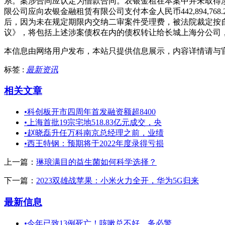
系。案涉合同应认定为借款合同。农银金租在本案中并未取得涉
限公司应向农银金融租赁有限公司支付本金人民币442,894,
后，因为未在规定期限内交纳二审案件受理费，被法院裁定按自
议》，将包括上述涉案债权在内的债权转让给长城上海分公司
本信息由网络用户发布，
本站只提供信息展示，内容详情请与
标签 :
最新资讯
相关文章
•
科创板开市四周年首发融资额超8400
•
上海首批19宗宅地518.83亿元成交，央
•
赵晓磊升任万科南京总经理之前，业绩
•
西王特钢：预期将于2022年度录得亏损
上一篇：
琳琅满目的益生菌如何科学选择？
下一篇：
2023双雄战苹果：小米火力全开，华为5G归来
最新信息
•
今年已致13例死亡！咳嗽总不好，务必警