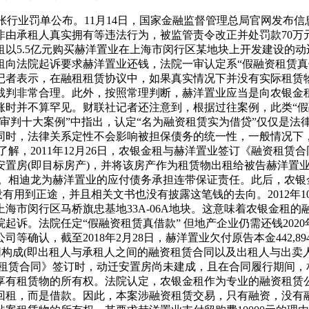
第二张行业罚单公布。11月14日，国家金融监督管理总局官网发
由承租人真实拥有等违法行为，被监管责令改正并处罚款70万元
以5.5亿元购买赫洋置业在上海市闵行区某地块上开发建设的
租向法院起诉要求赫洋置业还钱，法院一审认定系“假融资租赁真
记者表示，在融租租赁协议中，如果真实情况下并没有实际租赁
裁判非常合理。此外，按照常理判断，赫洋置业应当是向农银金
涨时并不算罕见。财联社记者还注意到，根据过往案例，此类“假
商事审判十大案例”中指出，认定“名为融资租赁实为借贷”仅仅是
同时，法律关系定性不会影响被担保债务的统一性，一般情况下
据了解，2011年12月26日，农银金租与赫洋置业签订《融资租
置房(即目标房产)，并将该房产作为租赁物出租给被告赫洋置业
。相迪龙为赫洋置业的应付债务承担连带保证责任。此后，农银金租
没有用到正途，并且相关文书也没有披露这笔钱的去向。2012年
市闵行区马桥旗忠基地33A-06A地块。这意味着农银金租的融
起诉。法院任定“假融资租赁真借款” 但地产企业仍需还钱202
截至2018年2月28日，赫洋置业欠付原告本金442,894,768
同构成(即出租人与承租人之间的融资租赁合同以及出租人与出卖
资租赁合同》签订时，动迁安置房尚未建成，且在合同履行期间，
享有租赁物的所有权。法院认定，农银金租作为专业的融资租赁
回租，而是借款。因此，本案涉融资租赁交易，只有融资，没有