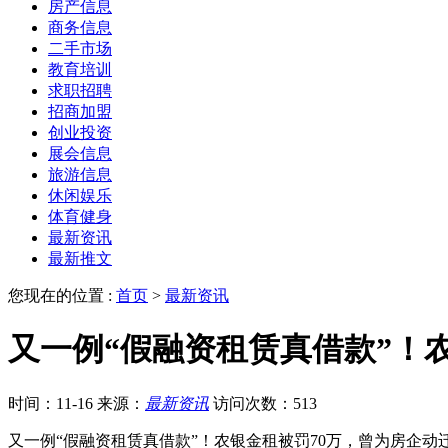
房产信息
商务信息
二手市场
教育培训
求职招聘
招商加盟
创业投资
展会信息
旅游信息
休闲娱乐
体育健身
最新资讯
最新推文
您现在的位置 :
首页
>
最新资讯
又一例“假融资租赁真借款”！农
时间：11-16
来源：
最新资讯
访问次数：513
又一例“假融资租赁真借款”！农银金租被罚70万，曾为房企动迁安