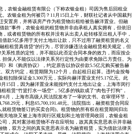
布信息，农银金融租赁有限公（下称农银金租）司因为售后回租业
。农银金租为何被罚？11月15日上午，财联社记者从中国裁判
动迁安置房，并将该房产作为租赁物出租给被告赫洋置业。但融
借款”事件，农银金租的租赁物并非由承租人真实拥有，但依旧
物，或者租赁物的所有权并没有从出卖人处转移至出租人手中，
租借款5亿多用于支付土地出让款，只不过用了融资租赁的名义
融租租赁真借贷”的行为，尽管涉嫌违法金融租赁相关规定，但
法律关系性质的定性，并不能以此否定合同本身的效力，而应按企
，担保人不能仅以法律关系另行定性为由要求免除己方责任。为
赁合同》和《购房协议》，约定原告以协议价款5.5亿元购买被告赫
。双方约定，租赁期限为12个月，自起租日起算。违约金按每
扣除保证金3,300万元，实际向赫洋置业支付5.17亿元。此
10月15日，因为赫洋置业未能按约支付土地出让金，上海市闵行
租租赁“竹篮打水一场空”，5亿多的钱款成了“肉包子打狗”，
0年6月，上海市高级人民法院发布了一审的文书。在审理环节，
.29元，利息65,700,191.48元。法院指出，融资租赁合同应
人就租赁物签订的买卖合同)。租赁物的所有权在租赁期间归出
相关地块又被上海市闵行区规划和土地管理局收回，农银金租
公司，其对案涉租赁物不存在应明知，故其真实意思表示并非融
融物，双方之间的真实意思表示名为融资租赁，实为借款法律关