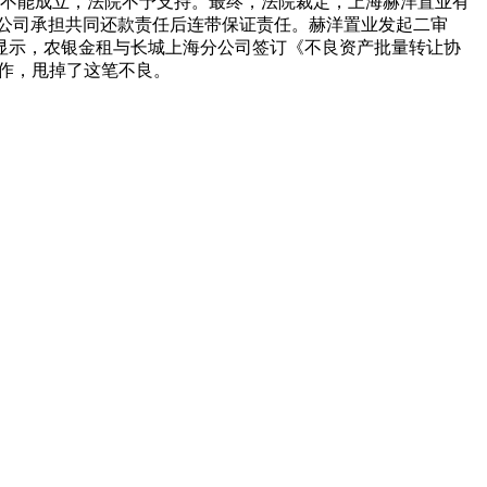
由不能成立，法院不予支持。最终，法院裁定，上海赫洋置业有
、赛虹公司承担共同还款责任后连带保证责任。赫洋置业发起二审
书显示，农银金租与长城上海分公司签订《不良资产批量转让协
作，甩掉了这笔不良。