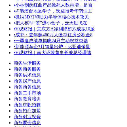
•
小林制药红曲产品致死人数再增，是否
•
@港澳台地区学子，欢迎报考华南理工
•
微纳3D打印助力半导体核心技术攻关
•
把大模型“装”进小盒子，云天励飞在
•
V观财报｜京东方A净利降超六成拟10派
•
成都：去年超460万人缴存住房公积金8
•
一季度成绩单揭晓24只主动权益类基
•
新能源车企3月销量出炉：比亚迪销量
•
V观财报｜南大环境董事长兼总经理陆
商务生活服务
商务商务服务
商务供求信息
商务房产信息
商务商务信息
商务二手市场
商务教育培训
商务求职招聘
商务招商加盟
商务创业投资
商务展会信息