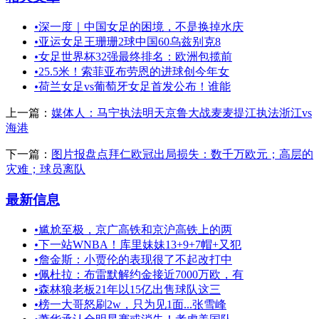
•
深一度｜中国女足的困境，不是换掉水庆
•
亚运女足王珊珊2球中国60乌兹别克8
•
女足世界杯32强最终排名：欧洲包揽前
•
25.5米！索菲亚布劳恩的进球创今年女
•
荷兰女足vs葡萄牙女足首发公布！谁能
上一篇：
媒体人：马宁执法明天京鲁大战麦麦提江执法浙江vs
海港
下一篇：
图片报盘点拜仁欧冠出局损失：数千万欧元；高层的
灾难；球员离队
最新信息
•
尴尬至极，京广高铁和京沪高铁上的两
•
下一站WNBA！库里妹妹13+9+7帽+又犯
•
詹金斯：小贾伦的表现很了不起改打中
•
佩杜拉：布雷默解约金接近7000万欧，有
•
森林狼老板21年以15亿出售球队这三
•
榜一大哥怒刷2w，只为见1面...张雪峰