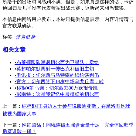
所给予的出场时间感到不满。但是，如果真是这样的话，卡萨
迪回归后几乎没有代表蓝军出战比赛，这听起来相当荒谬。
本信息由网络用户发布，
本站只提供信息展示，内容详情请与
官方联系确认。
标签 :
体育健身
相关文章
•
布莱顿跟队嘲讽切尔西为卫星队：卖给
•
英超帕尔默两射一传巴克利破旧主切
•
电讯报：切尔西与马特森的续约谈判仍
•
官方：切尔西签下19岁中场乌戈丘库，转
•
秒拒❌罗马诺：切尔西9300万欧报价凯
•
彭南特：这是我记忆中最糟糕的切尔西
上一篇：
纯粹❗国王身边人士参与说服迪亚斯，在摩洛哥足球
被视为国家大事
下一篇：
网红凶猛！同曦连破五强含金量十足，完全体回归季
后赛谁敢一碰？