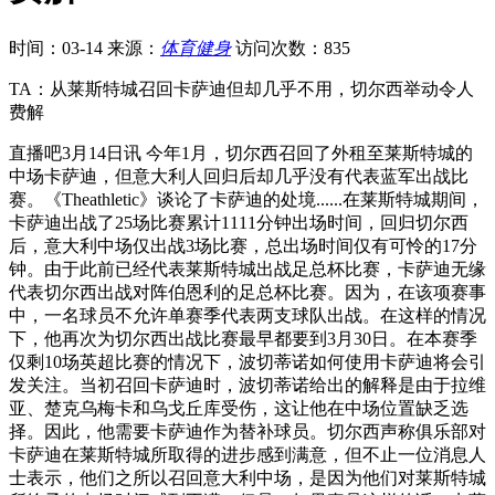
时间：03-14
来源：
体育健身
访问次数：835
TA：从莱斯特城召回卡萨迪但却几乎不用，切尔西举动令人
费解
直播吧3月14日讯 今年1月，切尔西召回了外租至莱斯特城的
中场卡萨迪，但意大利人回归后却几乎没有代表蓝军出战比
赛。《Theathletic》谈论了卡萨迪的处境......在莱斯特城期间，
卡萨迪出战了25场比赛累计1111分钟出场时间，回归切尔西
后，意大利中场仅出战3场比赛，总出场时间仅有可怜的17分
钟。由于此前已经代表莱斯特城出战足总杯比赛，卡萨迪无缘
代表切尔西出战对阵伯恩利的足总杯比赛。因为，在该项赛事
中，一名球员不允许单赛季代表两支球队出战。在这样的情况
下，他再次为切尔西出战比赛最早都要到3月30日。在本赛季
仅剩10场英超比赛的情况下，波切蒂诺如何使用卡萨迪将会引
发关注。当初召回卡萨迪时，波切蒂诺给出的解释是由于拉维
亚、楚克乌梅卡和乌戈丘库受伤，这让他在中场位置缺乏选
择。因此，他需要卡萨迪作为替补球员。切尔西声称俱乐部对
卡萨迪在莱斯特城所取得的进步感到满意，但不止一位消息人
士表示，他们之所以召回意大利中场，是因为他们对莱斯特城