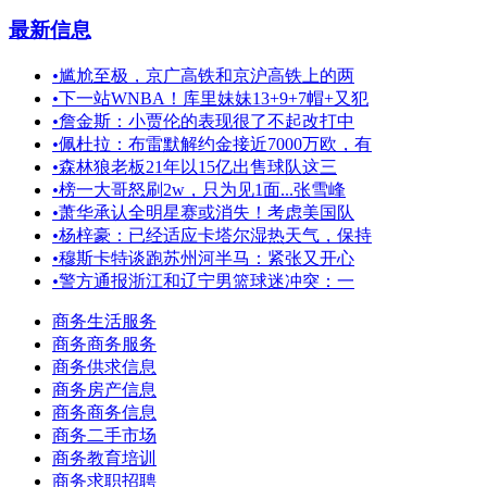
最新信息
•
尴尬至极，京广高铁和京沪高铁上的两
•
下一站WNBA！库里妹妹13+9+7帽+又犯
•
詹金斯：小贾伦的表现很了不起改打中
•
佩杜拉：布雷默解约金接近7000万欧，有
•
森林狼老板21年以15亿出售球队这三
•
榜一大哥怒刷2w，只为见1面...张雪峰
•
萧华承认全明星赛或消失！考虑美国队
•
杨梓豪：已经适应卡塔尔湿热天气，保持
•
穆斯卡特谈跑苏州河半马：紧张又开心
•
警方通报浙江和辽宁男篮球迷冲突：一
商务生活服务
商务商务服务
商务供求信息
商务房产信息
商务商务信息
商务二手市场
商务教育培训
商务求职招聘