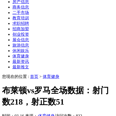
房产信息
商务信息
二手市场
教育培训
求职招聘
招商加盟
创业投资
展会信息
旅游信息
休闲娱乐
体育健身
最新资讯
最新推文
您现在的位置 :
首页
>
体育健身
布莱顿vs罗马全场数据：射门
数218，射正数51
时间：03-16
来源：
体育健身
访问次数：832