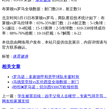
布莱顿vs罗马全场数据：射门数218，射正数51
北京时间3月15日布莱顿vs罗马，两队赛后技术统计如下：布
莱顿vs罗马控球率：65%-35%射门数：21-8射正数：5-1角球：
5-1越位：0-4犯规：15-13黄牌：2-5传球数：610-338传球成功
率：88%-76%抢断：10-16拦截：6-7解围：6-22
本信息由网络用户发布，
本站只提供信息展示，内容详情请与
官方联系确认。
标签 :
体育健身
相关文章
•
罗马诺：多家德甲和意甲球队冬窗时有
•
马德里竞技vs瓦伦西亚全场数据：射门
•
秒拒❌罗马诺：切尔西9300万欧报价凯
上一篇：
学生被害后续：凶手父母人去楼空，专家气得开骂，
网友给家属支招