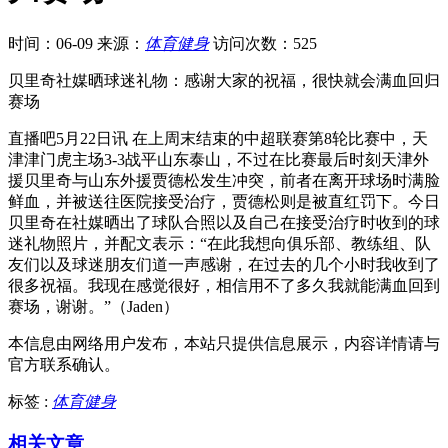
时间：06-09
来源：
体育健身
访问次数：525
贝里奇社媒晒球迷礼物：感谢大家的祝福，很快就会满血回归
赛场
直播吧5月22日讯 在上周末结束的中超联赛第8轮比赛中，天
津津门虎主场3-3战平山东泰山，不过在比赛最后时刻天津外
援贝里奇与山东外援贾德松发生冲突，前者在离开球场时满脸
鲜血，并被送往医院接受治疗，贾德松则是被直红罚下。今日
贝里奇在社媒晒出了球队合照以及自己在接受治疗时收到的球
迷礼物照片，并配文表示：“在此我想向俱乐部、教练组、队
友们以及球迷朋友们道一声感谢，在过去的几个小时我收到了
很多祝福。我现在感觉很好，相信用不了多久我就能满血回到
赛场，谢谢。”（Jaden）
本信息由网络用户发布，
本站只提供信息展示，内容详情请与
官方联系确认。
标签 :
体育健身
相关文章