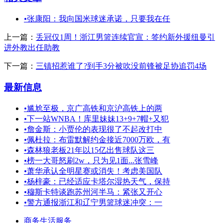
•
张康阳：我向国米球迷承诺，只要我在任
上一篇：
丢冠仅1周！浙江男篮连续官宣：签约新外援纽曼引
进外教出任助教
下一篇：
三镇招惹谁了?到手3分被吹没前锋被足协追罚4场
最新信息
•
尴尬至极，京广高铁和京沪高铁上的两
•
下一站WNBA！库里妹妹13+9+7帽+又犯
•
詹金斯：小贾伦的表现很了不起改打中
•
佩杜拉：布雷默解约金接近7000万欧，有
•
森林狼老板21年以15亿出售球队这三
•
榜一大哥怒刷2w，只为见1面...张雪峰
•
萧华承认全明星赛或消失！考虑美国队
•
杨梓豪：已经适应卡塔尔湿热天气，保持
•
穆斯卡特谈跑苏州河半马：紧张又开心
•
警方通报浙江和辽宁男篮球迷冲突：一
商务生活服务