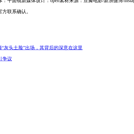
镜新媒体设计：open素材来源：豆瓣电影/新浪微博/Instag
官方联系确认。
须“灰头土脸”出场，其背后的深意在这里
引争议