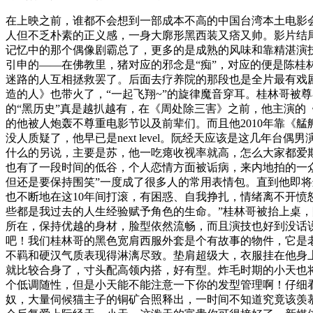
在上映之前，谁都不会想到一部成本不高的中国台湾本土电影
人但不乏朴素的正义感，一身大廓形黑西装又痞又帅。影片结
记忆中的那个偶像剧霸总了，更多的是成熟的风味和靠精湛演
引申的——在佛教里，猪对应的邪念是“痴”，对应的便是陈
迷路的人互相拯救罢了。后面去疗养院的那段也是全片最有戏
造的人》也带火了，“一起飞翔~”的旋律魔音穿耳。桂林哥被
的“黑历史”真是越扒越有，在《周处除三害》之前，他主演
的他被人炮轰不尊重电影节以及前辈们。而且他2010年靠《
没人质疑了，他早已是next level。阮经天应该是这几
什么的另说，主要是苏，他一吃瘪收视率就高，怎么大家都爱
也有了一段时间的低谷，个人恋情方面被诟病，来内地拍的一
但还是要保持围笑”一度成了很多人的常用表情包。直到他即将
也不断地在这10年间打滚，有困惑、自我挣扎，情绪离不开愤
些都是我过去的人生经验赋予角色的生命。”桂林哥被抬上桌，
所在，保持优越的身材，脸型依然流畅，而且演技也好到没话
吧！我们桂林哥的黑色宽肩西服外套是个有故事的物件，它是
不羁和硬汉气质表现得淋漓尽致。垫肩超级大，衣服挂在他身
就比较合身了，寸头配高领内搭，好有型。炸毛时期的小天也
个低调随性，但是小天能不能注意一下你的发型管理啊！仔细
奴，大量伺候猫主子的铜矿合照释出，一时间不知道究竟该羡