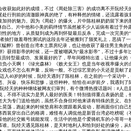
会收获如此好的成绩，不过《周处除三害》的成功离不开阮经天的
尾处行刑前的清澈眼神真的绝了，有种释然的情绪，还流露着孩
技加持的魅力。因为《周处》的爆火，片中陈桂林奶奶留下来的
桂林自己。片中他和小美的羁绊情节虽然被不少人诟病有着过于外
剧性的地方，从质疑到成为再到怀疑最后反杀，完成一次完美的“
尊者抽打做羞辱性测试的这段去年还被搬到了颁奖礼上，恶搞了一
的《艋舺》曾创造台湾本土票房纪录，也让他收获了最佳男主角的
艋舺》获得影帝的时候，还一度被嘲讽为“最水影帝”，不过十多
年台偶男演员转型最成功、发展最好的了，早年间模特出道，让他爆
欺负小天啊！《绿光森林》《败犬女王》也是当年收视率爆火的
众戏也不怎么有声量，反响一般。不过综艺里的小天还是贡献了
迈入40岁的时候，阮经天遇到了陈桂林，在之前的一个采访中
怒、兴奋、快乐和悲惨，这些种种。恰恰在40岁前夕，我遇到
阮经天的种种继续被网友们审判，有个微博热搜话题叫：#人总是
说，不得不说实力是男人最好的医美！特别值得重点表扬的是，
老大为专门送给他的，虽然不合身但对他来讲有特殊的意义。在
上晃荡，跑起来的时候垫肩和衣摆跟着风耸动，那画面你们自己
将西装穿出自己的格调，难怪有人调侃他是新晋台湾必吃榜呢（
看他的社交账号就能发现，生活中的他是个爱骑机车的小哥哥一
慕谁。阮经天遇见陈桂林，是天时地利人和恰到好处的缘分，从纪