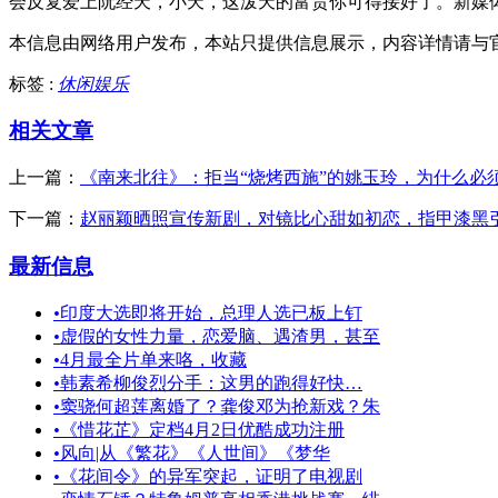
会反复爱上阮经天，小天，这泼天的富贵你可得接好了。新媒体：平面
本信息由网络用户发布，
本站只提供信息展示，内容详情请与
标签 :
休闲娱乐
相关文章
上一篇：
《南来北往》：拒当“烧烤西施”的姚玉玲，为什么必
下一篇：
赵丽颖晒照宣传新剧，对镜比心甜如初恋，指甲漆黑
最新信息
•
印度大选即将开始，总理人选已板上钉
•
虚假的女性力量，恋爱脑、遇渣男，甚至
•
4月最全片单来咯，收藏
•
韩素希柳俊烈分手：这男的跑得好快…
•
窦骁何超莲离婚了？龚俊邓为抢新戏？朱
•
《惜花芷》定档4月2日优酷成功注册
•
风向|从《繁花》《人世间》《梦华
•
《花间令》的异军突起，证明了电视剧