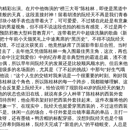
精彩出演。在片中他饰演的“榜三大哥”陈桂林，即使是黑道中
童般的天真，这段直接封神！留着胡渣的阮经天不再是我们青春
那块小猪手表也连带着火了，可可爱爱。不过猪在此处是有意象
露的男凝视角，但不得不说这段也拍的相当有感觉，不过是两个
预防邪教大型科普教育片”。连带着把片中超级洗脑的歌曲《新
把十年前小天颁奖礼上中途离席的“黑历史”。不得不说阮经天
成绩。不过这次获奖后，他竟然缺席了历届影帝影后合照。当时
年过去了，去年他又凭借陈桂林一角入围最佳男主角，这次，再也
火的《命中注定我爱你》中的纪存希是非典型性的霸道总裁，渣不渣
台偶，所以早年间阮经天的发展还是比较顺风顺水的。但后来他
超级多的名场面的，尤其是《了不起的挑战》中那句“好生气哦
，他说：“这个人生的交错对我来说是一个很重要的时刻。刚好我
了陈桂林这个角色，所以陈桂林的每一个跨步，我都能够理解。这
会反复爱上阮经天#，恰恰说明了现阶段40岁的阮经天的魅力
他的状态也依旧在线，就说有多少人种草了陈桂林的西装外套
招待所时，他会用衣架好好把西装外套挂起来。这件衣服将他的
想象一下。在现实中，阮经天也挺爱穿黑西装的，不过这些西装
不是。休闲一点的场合，牛仔外套是出镜率最高的单品，主打一
枚呀，还有墨镜＋鸭舌帽的标配穿搭。没想到阮经天也是个猫
存希到陈桂林，阮经天完成了“新造的人”的平稳蜕变。人总是