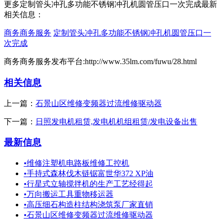
更多定制管头冲孔多功能不锈钢冲孔机圆管压口一次完成最新
相关信息：
商务商务服务
定制管头冲孔多功能不锈钢冲孔机圆管压口一
次完成
商务商务服务发布平台:http://www.35lm.com/fuwu/28.html
相关信息
上一篇：
石景山区维修变频器过流维修驱动器
下一篇：
日照发电机租赁,发电机机组租赁/发电设备出售
最新信息
•
维修注塑机电路板维修工控机
•
手持式森林伐木链锯富世华372 XP油
•
行星式立轴搅拌机的生产工艺经得起
•
万向搬运工具重物移运器
•
高压细石构造柱结构浇筑泵厂家直销
•
石景山区维修变频器过流维修驱动器