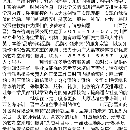
体系，严谨的管理，舒适的环境，系统的培训，科学的教学，
丰富的课程，时尚的信息。以按学员情况进行课程安排为主要
学习内容，采用面授的方式为您创造了实现理想，实现自我价
值的阶梯。我们的课程安排是形体、服装、礼仪、化妆，将以
按课程收费作为我们的收费标准，请您知悉！ 山西翔
晋汇商务咨询有限公司始建于２０１５－１２－０７，为山西
省专业的艺考空乘培训机构，拥有雄厚的师资力量和人才精
英，本着“品质铸就品牌，品牌引领未来”的服务宗旨，以实务
操作和综合素质并重的原则，致力于为广大需求群体提供优质
的艺考空乘培训服务。联系：１８５３５１１５８６７，联系
人：冯杰 翔晋汇在多地设有服务点，如对公司提供的
专业知识丰富、职业技能强的艺考空乘培训有需求，请在我们
详情联系相关负责人的正常工作日时间内提前预约；网上预
约；到店预约；微信预约；ＱＱ预约；预约。公司会根据需求
群体的时间，采取形体、服装、礼仪、化妆的方式安排课程，
让每个学员都可以学到所有的知识跟技能，提高适应社会的能
力。 继续往下走，瞧瞧更多，太原艺考空乘培训，山
西艺考培训，晋中艺考空乘培训的信息 山西翔晋汇商
务咨询有限公司坚持“品质铸就品牌，品牌引领未来”的服务为
宗旨，以“的师资团队、高效率的服务，打造最贴心、最专注
的艺考空乘培训服务”为奋斗目标，一如既往地致力于教学质
量和品牌形象建设，全面提升综合竞争力，为教育培训贡献自