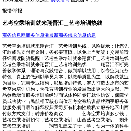
报错/举报
艺考空乘培训就来翔晋汇＿艺考培训热线
商务信息网
商务信息港
最新商务供求信息信息
艺考空乘培训就来翔晋汇＿艺考培训热线，风险提示：让您先
汇款或先支付定金时，务必要谨慎，以免上当受骗！交易前请
仔细阅读防骗提醒！艺考空乘培训就来翔晋汇＿艺考培训热线
艺考空乘培训就来翔晋汇＿艺考培训热线 翔晋汇不断完
善教学体系，理论与实践结合，做到学以致用，以专业为服务
特色，真正的做到以学员为本，以教学质量为主，以解决就业
为目标，完善专业结构，彰显培训特色，努力打造太原市的艺
考空乘培训机构，为教育培训行业的发展做出更大的贡献。产
品参数增值服务培训前经过面试体检即签订就业协议，保障学
员成功就业与民航相应核心岗位艺考空乘培训品牌翔宇服务条
款服务项目最终解释权归我司所有机构性质私立服务地区山西
付款方式支付；转账价格商议 艺考空乘培训多少钱，
艺考空乘培训如何，艺考空乘培训，山西艺考空乘培训，朔州
艺考空乘培训 翔晋汇建立了研，学，创为一体的科学