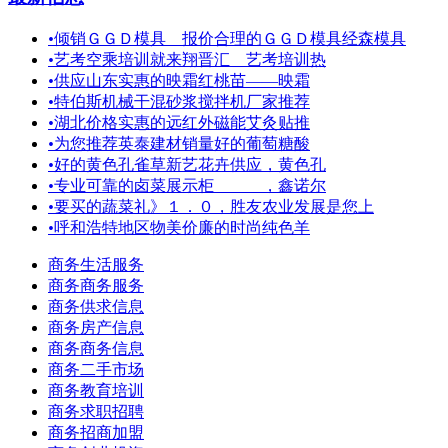
•
倾销ＧＧＤ模具 报价合理的ＧＧＤ模具经森模具
•
艺考空乘培训就来翔晋汇＿艺考培训热
•
供应山东实惠的映霜红桃苗——映霜
•
特伯斯机械干混砂浆搅拌机厂家推荐
•
湖北价格实惠的远红外磁能艾灸贴推
•
为您推荐英泰建材销量好的葡萄糖酸
•
好的黄色孔雀草新艺花卉供应，黄色孔
•
专业可靠的卤菜展示柜 ，鑫诺尔
•
要买的蔬菜礼》１．０，胜友农业发展是您上
•
呼和浩特地区物美价廉的时尚纯色羊
商务生活服务
商务商务服务
商务供求信息
商务房产信息
商务商务信息
商务二手市场
商务教育培训
商务求职招聘
商务招商加盟