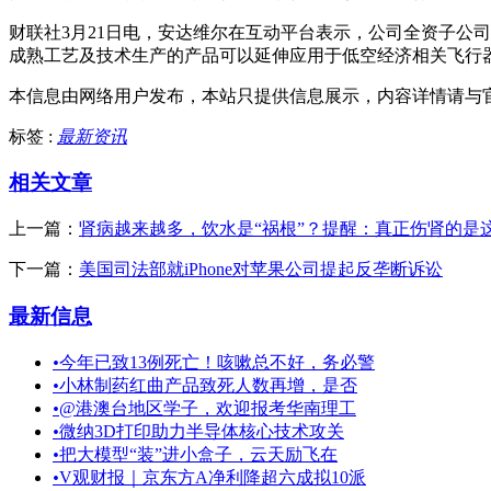
财联社3月21日电，安达维尔在互动平台表示，公司全资子公
成熟工艺及技术生产的产品可以延伸应用于低空经济相关飞行
本信息由网络用户发布，
本站只提供信息展示，内容详情请与
标签 :
最新资讯
相关文章
上一篇：
肾病越来越多，饮水是“祸根”？提醒：真正伤肾的是
下一篇：
美国司法部就iPhone对苹果公司提起反垄断诉讼
最新信息
•
今年已致13例死亡！咳嗽总不好，务必警
•
小林制药红曲产品致死人数再增，是否
•
@港澳台地区学子，欢迎报考华南理工
•
微纳3D打印助力半导体核心技术攻关
•
把大模型“装”进小盒子，云天励飞在
•
V观财报｜京东方A净利降超六成拟10派