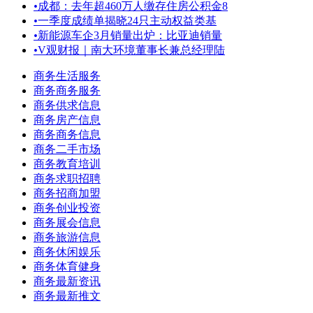
•
成都：去年超460万人缴存住房公积金8
•
一季度成绩单揭晓24只主动权益类基
•
新能源车企3月销量出炉：比亚迪销量
•
V观财报｜南大环境董事长兼总经理陆
商务生活服务
商务商务服务
商务供求信息
商务房产信息
商务商务信息
商务二手市场
商务教育培训
商务求职招聘
商务招商加盟
商务创业投资
商务展会信息
商务旅游信息
商务休闲娱乐
商务体育健身
商务最新资讯
商务最新推文