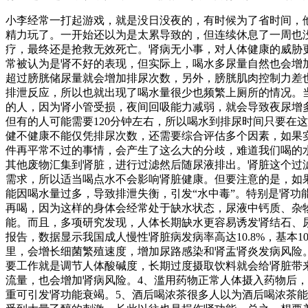
小李经常一打起游戏，就是没日没夜的，有时候为了省时间，
精力玩了。一开始还以为是太累导致的，但连续休息了一周也
疗，最终还是抢救无效死亡。肾病无小事，对人体健康的威胁
常被认为是肾不好的表现，但实际上，喝水多尿量自然也会增
超过膀胱储尿量就会增加排尿次数，另外，膀胱肌肉控制力差
排泄反应，所以也就出现了喝水量很少也频繁上厕所的情况。
的人，因为肾小管受损，夜间回吸能力减弱，就会导致夜尿增多
但有的人可能需要120分钟左右，所以喝水到排尿时间只要在
健不健康不能仅凭排尿次数，还需要综合评估多个因素，如果
件再平常不过的事情，会产生了这么大的分歧，难道我们喝的水
其他废物汇集到肾脏，进行过滤然后随尿液排出。肾脏这个过滤
需求，所以适当喝点水不会影响肾脏健康。但要注意的是，如
能因喝水量过多，导致排泄失衡，引发“水中毒”。特别是肾功能
再喝，因为这样的身体会经常处于缺水状态，尿液中钙质、杂
能。而且，多项研究发现，人体长期缺水更容易诱发肾结石、
报告，数据显示我国成人慢性肾脏病发病率高达10.8%，基本
里，会增长细菌繁殖速度，增加尿路感染和肾盂肾炎发病风险
要工作就是调节人体酸碱度，长期过度摄取饮料就会给肾脏带
流量，也会增加肾病风险。4、滥用药物正常人体摄入药物后
重可引发肾功能衰竭。5、酒后喝浓茶很多人以为酒后喝浓茶