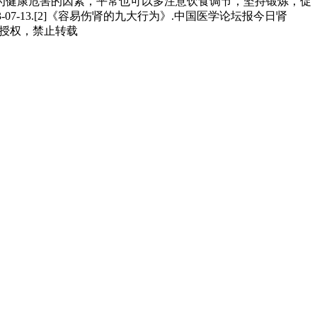
为健康危害的因素，平常也可以多注意饮食调节，坚持锻炼，促
7-13.[2]《容易伤肾的九大行为》.中国医学论坛报今日肾
允许授权，禁止转载