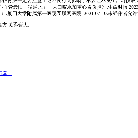
养护肾脏一定要注意上述不良行为影响，不要让不良生活习惯成
管最怕「猛灌水」，大口喝水加重心肾负担》.生命时报.2023-0
了！》.厦门大学附属第一医院互联网医院 .2021-07-19.未经作者
官方联系确认。
行器上