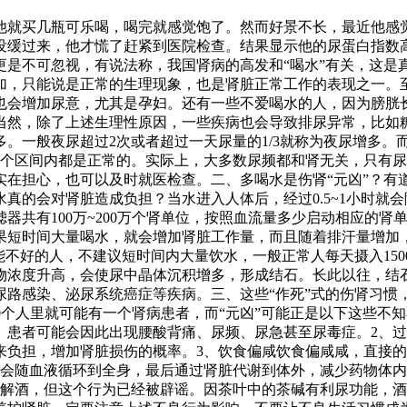
他就买几瓶可乐喝，喝完就感觉饱了。然而好景不长，最近他感
没缓过来，他才慌了赶紧到医院检查。结果显示他的尿蛋白指数
更是不可忽视，有说法称，我国肾病的高发和“喝水”有关，这是
加，只能说是正常的生理现象，也是肾脏正常工作的表现之一。
也会增加尿意，尤其是孕妇。还有一些不爱喝水的人，因为膀胱
当然，除了上述生理性原因，一些疾病也会导致排尿异常，比如
。一般夜尿超过2次或者超过一天尿量的1/3就称为夜尿增多。
这个区间内都是正常的。实际上，大多数尿频都和肾无关，只有
实在担心，也可以及时就医检查。二、多喝水是伤肾“元凶”？有
真的会对肾脏造成负担？当水进入人体后，经过0.5~1小时就
器共有100万~200万个肾单位，按照血流量多少启动相应的肾
果短时间大量喝水，就会增加肾脏工作量，而且随着排汗量增加
不好的人，不建议短时间内大量饮水，一般正常人每天摄入1500
物浓度升高，会使尿中晶体沉积增多，形成结石。长此以往，结
尿路感染、泌尿系统癌症等疾病。三、这些“作死”式的伤肾习惯
10个人里就可能有一个肾病患者，而“元凶”可能正是以下这些
。患者可能会因此出现腰酸背痛、尿频、尿急甚至尿毒症。2、
来负担，增加肾脏损伤的概率。3、饮食偏咸饮食偏咸咸，直接
，会随血液循环到全身，最后通过肾脏代谢到体外，减少药物体
能解酒，但这个行为已经被辟谣。因茶叶中的茶碱有利尿功能，