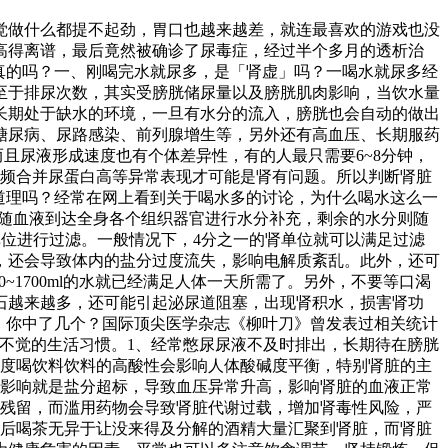
觉做什么都提不起劲，胃口也越来越差，就连最喜欢的游戏也没
高得离谱，最后竟然被确诊了尿毒症，经过半个多月的透析治
真的吗？一、刚喝完水就尿多，是「肾虚」吗？一喝水就尿多经
至于排尿次数，其实受膀胱储尿量以及膀胱肌肉影响，当饮水量
长期处于缺水的环境，一旦有水分的流入，膀胱也会自动的做出
糖尿病、尿路感染、前列腺增生等，另外还有高血压、长期服药
而且尿液形成速度也有个体差异性，有的人最只需要6~8分钟，
尿频合并尿蛋白高等异常表现才可能是肾有问题。所以判断肾脏
道理吗？经常在网上看到关于喝水多的讨论，为什么喝水这么一
会随血液到达全身各个组织器官进行水分补充，剩余的水分则随
单位进行过滤。一般情况下，4分之一的肾单位就可以满足过滤
，还会导致体内的盐分过度流失，影响电解质紊乱。此外，还可
~1700ml的水就已经满足人体一天所需了。另外，不要等口渴
石越来越多，还可能引起泌尿道阻塞，出现肾积水，损害肾功
，你中了几个？国际顶尖医学杂志《柳叶刀》曾发表过相关统计
不知不觉的生活习惯。1、经常憋尿尿液不及时排出，长期待在膀胱
过度喝饮料饮料的高酸性会影响人体酸碱度平衡，特别肾脏的主
的影响就是盐分超标，导致血压异常升高，影响肾脏的血液正常
内残留，而滥用药物会导致肾脏代谢过载，增加肾毒性风险，严
酒后喝茶无异于让没来得及分解的酒精大量汇聚到肾脏，而肾脏