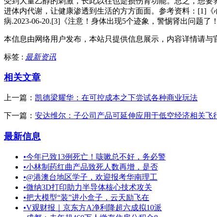
受到大量乙醇的刺激，长此以往也是损伤肾功能。总之，想要
进体内代谢，让健康渗透到生活的方方面面。参考资料：[1]《心血
病.2023-06-20.[3]《注意！身体出现5个迹象，警惕肾出问题
本信息由网络用户发布，
本站只提供信息展示，内容详情请与
标签 :
最新资讯
相关文章
上一篇：
凯德梁耀华：在可控成本之下尝试各种商业玩法
下一篇：
安达维尔：子公司产品可延伸应用于低空经济相关飞
最新信息
•
今年已致13例死亡！咳嗽总不好，务必警
•
小林制药红曲产品致死人数再增，是否
•
@港澳台地区学子，欢迎报考华南理工
•
微纳3D打印助力半导体核心技术攻关
•
把大模型“装”进小盒子，云天励飞在
•
V观财报｜京东方A净利降超六成拟10派