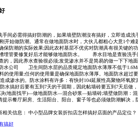
好
洗手间必需得搞好防潮的，如果墙壁防潮沒有搞好，立即造成洗
层后刚开始做防潮。通常在做地面防水时，大伙儿都粗心大意1个
确保防潮的实际效果;因此农村基层不优劣对防潮具有很关键的功
打槽埋管要修复好后才能够做地面防水。 养水目地是查验洗手
检查的，因此养水查验很必须;发觉渗水并不是简易的做一下下地
水公司 卫生间防水层的品质规定地面防水薄厚不低于1.6Mm
涂料的使用量;任何的使用量是确保地面防水薄厚。地面防水超过
会造成渗水的。防水涂料有许多：有快封104延展性高聚物环氧
防水搞好后要有五到7天的干固期，因此帖墙砖要五到7天后做，
解决(地面找平)—做地面防水—混合砂浆—贴墙砖;墙壁做防潮
提示餐厅厨房、生活阳台、阳台、窗子等也必须做防潮解决，
新相关信息： 中小型品牌女装折扣店怎样搞好店面的产品定位？
有搞好