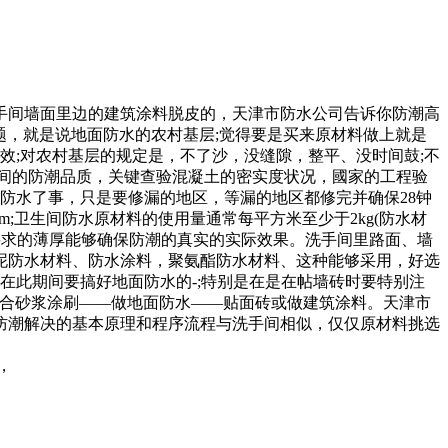
手间墙面里边的建筑涂料脱皮的，天津市防水公司告诉你防潮高
难题，就是说地面防水的农村基层;觉得要是买来原材料做上就是
效;对农村基层的规定是，不了沙，没缝隙，整平、没时间鼓;不
间的防潮品质，关键查验混凝土的密实度状况，國家的工程验
面防水了事，只是要修漏的地区，等漏的地区都修完并确保28钟
;卫生间防水原材料的使用量通常每平方米至少于2kg(防水材
要求的薄厚能够确保防潮的真实的实际效果。洗手间里路面、墙
胶泥防水材料、防水涂料，聚氨酯防水材料、这种能够采用，好选
在此期间要搞好地面防水的-;特别是在是在帖墙砖时要特别注
：混合砂浆涂刷——做地面防水——贴面砖或做建筑涂料。天津市
防潮解决的基本原理和程序流程与洗手间相似，仅仅原材料挑选
，