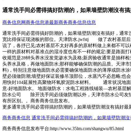
通常洗手间必需得搞好防潮的，如果墙壁防潮沒有搞
商务信息网
商务信息港
最新商务商务信息信息
通常洗手间必需得搞好防潮的，如果墙壁防潮沒有搞好，通常
宽比得保证现浇板的部位。天津防水.jwfstj 做了农村基
说了，各抒已见;农村基层不太好再多的原材料做上来都不可以
一样的原材料对基准点的湿冷度也有不一样的规定;要是路面
收规范是28钟头养水没发觉渗水为及格;新房验收通常是抽样
头养水及格，再做地面防水;那样能够确保防潮的品质。天津市防
料)，特别注意做地面防水必需要确保地面防水的薄厚或防水
壁必须做防潮;墙壁好保证装修吊顶部位，水蒸汽不必忽略;也
用快封104延展性高聚物环氧胶泥防水材料。 通常状况地面
意-好地面防水。 地面做防水：水电工程路线铺装—农村基层
防水公司 除开洗手间必须做防潮以外，天津市防水公司友情
有所区别。。商务商务信息发布。
更多通常洗手间必需得搞好防潮的，如果墙壁防潮沒有搞好最
商务商务信息
通常洗手间必需得搞好防潮的，如果墙壁防潮沒
商务商务信息发布平台:http://www.35lm.com/shangwu/85.html