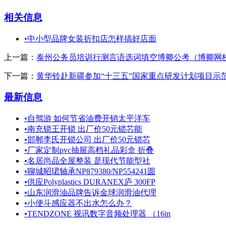
相关信息
•
中小型品牌女装折扣店怎样搞好店面
上一篇：
泰州公务员培训行测言语选词填空博卿公考（博卿网
下一篇：
黄华铃赴新疆参加“十三五”国家重点研发计划项目示
最新信息
•
自驾游 如何节省油费开销太平洋车
•
南充锁王开锁 出厂价50元锁芯能
•
邯郸李氏开锁公司 出厂价50元锁芯
•
厂家定制pvc抽屉高档礼品彩盒 折叠
•
名居尚品全屋整装 是现代节能型社
•
聊城昭珺轴承NP879380/NP554241圆
•
供应Polyplastics DURANEX庐 300FP
•
山东润滑油品牌告诉金球润滑油代理
•
小便斗感应器不出水怎么办？
•
TENDZONE 视讯数字音频处理器 （16in