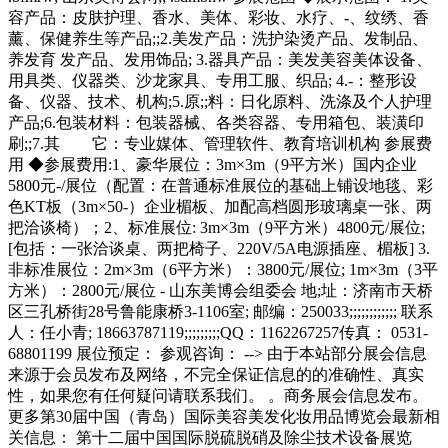
容产品：皮肤护理、香水、美体、彩妆、水疗、-、纹绣、香
薰、保健养生等产品;;2.美发产品：洗护染烫产品、发制品、
养发育 发产品、发用饰品; 3.器具产品：美发美容美体设备、
用具类、仪器类、沙龙家具、专用工服、织品; 4.-：整形设
备、仪器、技术、机构;5.原;;料：日化原料、洗涤及个人护理
产品;6.包装材料：包装器械、各类容器、专用箱包、装潢印
刷;;7.其 它：专业媒体、管理软件、教育培训机构 参展费
用 ◆参展费用:1、豪华展位：3m×3m（9平方米）国内企业
5800元-/展位（配置：在普通标准展位的基础上铺设地毯、彩
色KT板（3m×50-）企业楣板、加配高档圆形玻璃桌一张、两
把洽谈椅）；2、标准展位: 3m×3m（9平方米）4800元/展位;
[包括：一张洽谈桌、两把椅子、220V/5A电源插座、楣板] 3.
非标准展位：2m×3m（6平方米）：3800元/展位; 1m×3m（3平
方米）：2800元/展位 - 山东美博会组委会 地;址：济南市天桥
区三孔桥街28号鲁能康桥3-1106室; 邮编：250033;;;;;;;;;;;; 联系
人：任小青; 18663787119;;;;;;;;;QQ：1162267257传真： 0531-
68801199 展位预定： 参观咨询： --> 由于本站部分展会信息
来源于会员发布及网络，不完全保证信息的的准确性、真实
性，如果您有任何疑问请联系我们。 。商务展会信息发布。
更多第30届中国（青岛）国际美容美发化妆用品博览会最新相
关信息： 第十二届中国国际脱硫脱硝及除尘技术设备展览