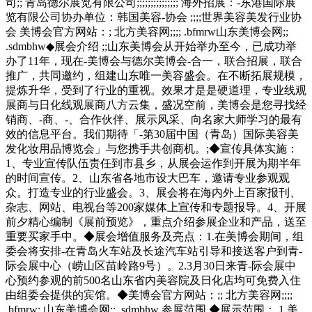
司;; 青岛德尔展览有限公司;;;;;;;;;;;;;;; 海外招展：-东港国际展
览有限公司协办单位：韩国美容-协会 ;;;;世界美容美发行业协
会 美博会官方网站：; 北方美容网;;;; .bfmrw山东美博会网;;
.sdmbhw◆展会介绍 ;;山东美博会从开始举办至今，已成功举
办了11年，现在-美博会与德尔美博会-合一，联合招展，联合
推广，共同邀约，组建山东唯一美容盛会。在不断拓展规模，
提炼升华，受到了行业的重视。效果才是是硬道理，专业线观
展商与日化线观展商八方云集，盛况空前，美博会是您寻找经
销商、-商、-、合作伙伴、展示风采、向名家大师学习的最有
效的信息平台。我们期待「-第30届中国（青岛）国际美容美
发化妆用品博览会」与您携手共创商机。;◆宣传具体实施：
1、专业宣传队伍责任到市县乡，从展会运作到开展为期半年
的时间宣传。2、山东省各地市设大巴车，邀请专业参观观
众。打造专业的行业盛会。3、展会将在海内外上百家报刊、
杂志、网站、电视台等200家媒体上宣传和专题报导。4、开展
前夕精心编制《展前预览》，重点介绍参展企业和产品，送至
重要买家手中。◆展会增值服务及亮点：1.在美博会期间，组
委会将安排-在青岛火车站及长途汽车站引导和接送客户到青-
际会展中心（崂山区苗岭路9号）。2.3月30日来青-际会展中
心预约参观的前500名山东省内美容院及日化店均可免费入住
由组委会提供的宾馆。◆美博会官方网站：;; 北方美容网;;;;
.bfmrw; 山东美博会网;; .sdmbhw 参展范围 ◆展示范围： 1.美