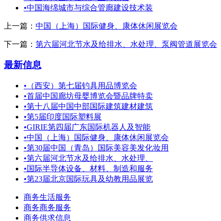
•
中国海绵城市与综合管廊建设技术装
上一篇：
中国（上海）国际健身、康体休闲展览会
下一篇：
第六届河北节水及给排水、水处理、泵阀管道展览会
最新信息
•
（西安）第七届钓具用品博览会
•
首届中国廊坊母婴博览会暨品牌特卖
•
第十八届中国中部国际建筑建材建筑
•
第5届印度国际塑料展
•
GIRIE第四届广东国际机器人及智能
•
中国（上海）国际健身、康体休闲展览会
•
第30届中国（青岛）国际美容美发化妆用
•
第六届河北节水及给排水、水处理、
•
国际半导体设备、材料、制造和服务
•
第23届北京国际玩具及幼教用品展览
商务生活服务
商务商务服务
商务供求信息