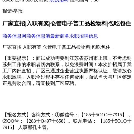
报错/举报
厂家直招|入职有奖|仓管电子普工品检物料|包吃包住
商务信息网
商务信息港
最新商务求职招聘信息
厂家直招|入职有奖|仓管电子普工品检物料|包吃包住 ，
【重要提示】：面试成功需要到江苏省苏州市上班，不考虑到
苏州工作的求职者切勿联系，以免浪费时间！本次扩招属于我
工厂内部直招，厂区已通过企业营业执照严格认证，敬请放心
求职应聘，入职全过程不存在任何费用，面试当天与厂区签定
正规劳动合同，请直接到厂区应聘。
【报名方式】咨询方式：①徽信号：【185十5O1O十7915】，
②QQ号：【283十O497十658】。联系电话： 【185十5O1O十
7915】 人事部孔主管。