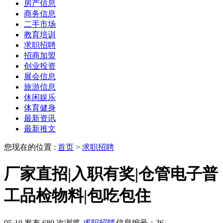
房产信息
商务信息
二手市场
教育培训
求职招聘
招商加盟
创业投资
展会信息
旅游信息
休闲娱乐
体育健身
最新资讯
最新推文
您现在的位置 :
首页
>
求职招聘
厂家直招|入职有奖|仓管电子普
工品检物料|包吃包住
05-10 发布
680 次浏览
求职招聘
信息编号：36