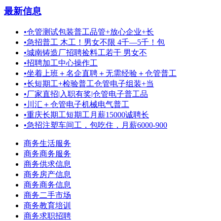
最新信息
•
仓管测试包装普工品管+放心企业+长
•
急招普工 木工！男女不限 4千—5千！包
•
城南铸造厂招聘捡料工若干 男女不
•
招聘加工中心操作工
•
坐着上班＋名企直聘＋无需经验＋仓管普工
•
长短期工+检验普工仓管电子组装+当
•
厂家直招|入职有奖|仓管电子普工品
•
川汇＋仓管电子机械电气普工
•
重庆长期工短期工月薪15000诚聘长
•
急招注塑车间工，包吃住，月薪6000-900
商务生活服务
商务商务服务
商务供求信息
商务房产信息
商务商务信息
商务二手市场
商务教育培训
商务求职招聘