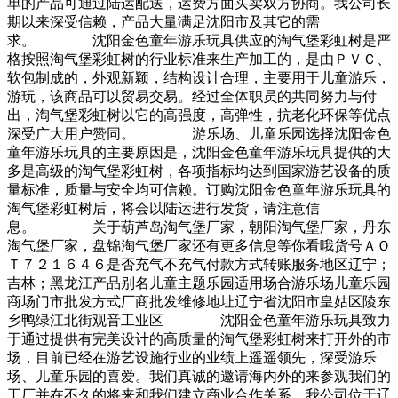
单的产品可通过陆运配送，运费方面买卖双方协商。我公司长
期以来深受信赖，产品大量满足沈阳市及其它的需
求。 沈阳金色童年游乐玩具供应的淘气堡彩虹树是严
格按照淘气堡彩虹树的行业标准来生产加工的，是由ＰＶＣ、
软包制成的，外观新颖，结构设计合理，主要用于儿童游乐，
游玩，该商品可以贸易交易。经过全体职员的共同努力与付
出，淘气堡彩虹树以它的高强度，高弹性，抗老化环保等优点
深受广大用户赞同。 游乐场、儿童乐园选择沈阳金色
童年游乐玩具的主要原因是，沈阳金色童年游乐玩具提供的大
多是高级的淘气堡彩虹树，各项指标均达到国家游艺设备的质
量标准，质量与安全均可信赖。订购沈阳金色童年游乐玩具的
淘气堡彩虹树后，将会以陆运进行发货，请注意信
息。 关于葫芦岛淘气堡厂家，朝阳淘气堡厂家，丹东
淘气堡厂家，盘锦淘气堡厂家还有更多信息等你看哦货号ＡＯ
Ｔ７２１６４６是否充气不充气付款方式转账服务地区辽宁；
吉林；黑龙江产品别名儿童主题乐园适用场合游乐场儿童乐园
商场门市批发方式厂商批发维修地址辽宁省沈阳市皇姑区陵东
乡鸭绿江北街观音工业区 沈阳金色童年游乐玩具致力
于通过提供有完美设计的高质量的淘气堡彩虹树来打开外的市
场，目前已经在游艺设施行业的业绩上遥遥领先，深受游乐
场、儿童乐园的喜爱。我们真诚的邀请海内外的来参观我们的
工厂并在不久的将来和我们建立商业合作关系，我公司位于辽