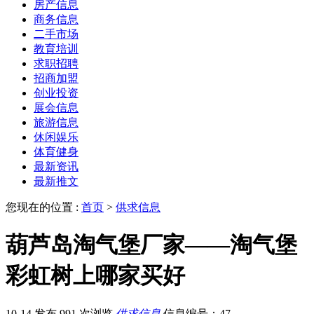
房产信息
商务信息
二手市场
教育培训
求职招聘
招商加盟
创业投资
展会信息
旅游信息
休闲娱乐
体育健身
最新资讯
最新推文
您现在的位置 :
首页
>
供求信息
葫芦岛淘气堡厂家——淘气堡
彩虹树上哪家买好
10-14 发布
991 次浏览
供求信息
信息编号：47