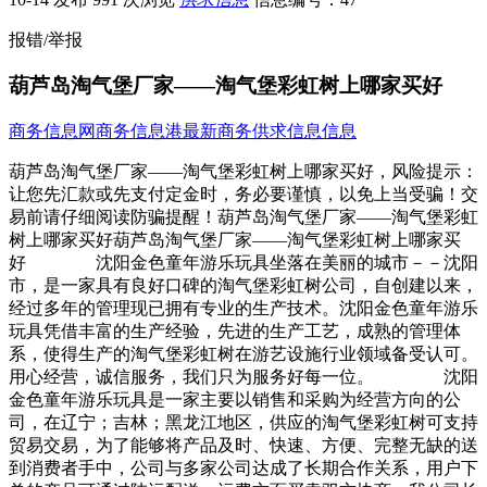
报错/举报
葫芦岛淘气堡厂家——淘气堡彩虹树上哪家买好
商务信息网
商务信息港
最新商务供求信息信息
葫芦岛淘气堡厂家——淘气堡彩虹树上哪家买好，风险提示：
让您先汇款或先支付定金时，务必要谨慎，以免上当受骗！交
易前请仔细阅读防骗提醒！葫芦岛淘气堡厂家——淘气堡彩虹
树上哪家买好葫芦岛淘气堡厂家——淘气堡彩虹树上哪家买
好 沈阳金色童年游乐玩具坐落在美丽的城市－－沈阳
市，是一家具有良好口碑的淘气堡彩虹树公司，自创建以来，
经过多年的管理现已拥有专业的生产技术。沈阳金色童年游乐
玩具凭借丰富的生产经验，先进的生产工艺，成熟的管理体
系，使得生产的淘气堡彩虹树在游艺设施行业领域备受认可。
用心经营，诚信服务，我们只为服务好每一位。 沈阳
金色童年游乐玩具是一家主要以销售和采购为经营方向的公
司，在辽宁；吉林；黑龙江地区，供应的淘气堡彩虹树可支持
贸易交易，为了能够将产品及时、快速、方便、完整无缺的送
到消费者手中，公司与多家公司达成了长期合作关系，用户下