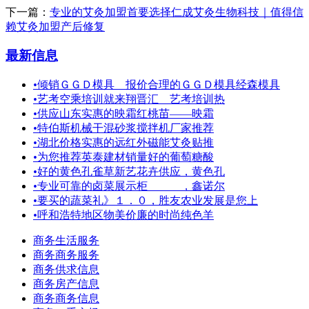
下一篇：
专业的艾灸加盟首要选择仁成艾灸生物科技｜值得信
赖艾灸加盟产后修复
最新信息
•
倾销ＧＧＤ模具 报价合理的ＧＧＤ模具经森模具
•
艺考空乘培训就来翔晋汇＿艺考培训热
•
供应山东实惠的映霜红桃苗——映霜
•
特伯斯机械干混砂浆搅拌机厂家推荐
•
湖北价格实惠的远红外磁能艾灸贴推
•
为您推荐英泰建材销量好的葡萄糖酸
•
好的黄色孔雀草新艺花卉供应，黄色孔
•
专业可靠的卤菜展示柜 ，鑫诺尔
•
要买的蔬菜礼》１．０，胜友农业发展是您上
•
呼和浩特地区物美价廉的时尚纯色羊
商务生活服务
商务商务服务
商务供求信息
商务房产信息
商务商务信息