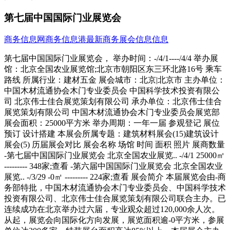
第七届中国国际门业展览会
商务信息网
商务信息港
最新商务展会信息信息
第七届中国国际门业展览会， 举办时间：-/4/1----/4/4 举办展馆：北京全国农业展览馆;北京市朝阳区东三环北路16号 乘车路线 所属行业：建材五金 展会城市：北京|北京市 主办单位：中国木材流通协会木门专业委员会 中国科学技术投资有限公司 北京伟士佳合展览策划有限公司 承办单位：北京伟士佳合展览策划有限公司 中国木材流通协会木门专业委员会展览部 展会面积：25000平方米 举办周期：一年一届 参观登记 展位预订 设计搭建 本展会所属专题：建筑材料展会(15)建筑设计展会(5) 历届展会对比 展会名称 场馆 时间 面积 照片 展商数量 -第七届中国国际门业展览会 北京全国农业展览.. -/4/1 25000㎡ --------- 348家;查看 -第六届中国国际门业展览会 北京全国农业展览.. -/3/29 -0㎡ --------- 224家;查看 展会简介 本届展览会由-商务部特批，中国木材流通协会木门专业委员会、中国科学技术投资有限公司、北京伟士佳合展览策划有限公司联合主办。已连续成功在北京举办过六届，专业观众超过120,000余人次。从起，展览会向国际化方向发展，展览面积逾-0平方米，参展单位达200多家。特装展台面积高达85%以上。本届展会主办单位将着力于加大对工程商、木质门二、-市场以及国际专业观众的邀请，继续提高展览会与国际化接轨的服务标准，以及加强对有效观众组织和展览会宣传，并进一步提高展会期间活动的学术水平和权威性。 ;绿色、品质、国际化、品牌化;本届展会的主题；在日益呼唤品牌的年代，我们的木门企业必然走向品牌化和国际化，并接受市场的检验和直面国际木门行业的的挑战。尤其在-奥运到来之际，中国国际门展将协同所有参展企业一起迎接这无限的商机！ 参展范围 装饰工艺门：实木门、复合门、模压门、隔断门、橱柜门、折叠门、滑动拉门、木塑门、吸塑门、铝塑门、移门、百叶门、铜雕工艺门、镶嵌玻璃木门、塑钢门窗、彩板门窗、塑料门、门板；防撬安全门：防撬门、防火门、金属门、金库门、消防门、保温门、卷帘门、自动门、车库门等；门业辅助材料：木皮、木塑、高分子材料、密封材料等门业新材料；木门成套生产及加工设备；门控门禁技术及门窗五金配件 参展费用 1、标准展位（9m2）：国内企业8800元/展位，合资/三资企业US$1800/展位；国外企业US$3600/展位。2、室内光地（36m2起租）：国内企业880元/ m2，合资/三资企业US$200/ m2； 国外企业US$400/ m23、标准展位包括：搭建好的展台、地毯、楣板、一张洽谈桌、两把椅子、两盏照明射灯、一个电源插座（220V）、会场保安、会场清洁等4、特装单位自行负担展台展览期间的水电费 - 北京伟士佳合展览策划有限公司Beijing WSJ United Strate- For Exhibition Co., Ltd.地;址：北京市朝阳区八里庄西里1号远洋国际中心C座901室;邮;编：100025电;话：+86-10-59648070&mdash;79（8线）传;真：+86-10-59648078-：-://.door-expo/ 展位预定： 参观咨询： --> 由于本站部分展会信息来源于会员发布及网络，不完全保证信息的的准确性、真实性，如果您有任何疑问请直接联系展会官方确认。 更多>>参展商名录 公司名称 电话 传真 邮箱 联系人 -/特装 北京市森诺家具材料有限公司 010-695858 010-695800 sennuo@sen ------ 北京欧美家园装饰材料有限公司 010-582023 010-582023 sales@euro ------ 福建福盛门业制造有限公司 0591-85932 0591-85932 ------ ------ 哈尔滨原森装饰材料有限公司 0451-88373 0451-87806 ------ ------ 淄博华润涂料有限公司 0533-68108 0533-68138 ------