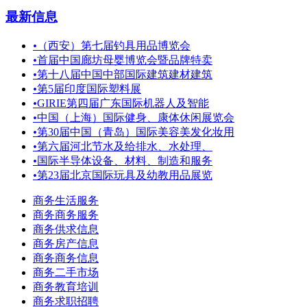
最新信息
•
（西安）第七届钓具用品博览会
•
首届中国廊坊母婴博览会暨品牌特卖
•
第十八届中国中部国际建筑建材建筑
•
第5届印度国际塑料展
•
GIRIE第四届广东国际机器人及智能
•
中国（上海）国际健身、康体休闲展览会
•
第30届中国（青岛）国际美容美发化妆用
•
第六届河北节水及给排水、水处理、
•
国际半导体设备、材料、制造和服务
•
第23届北京国际玩具及幼教用品展览
商务生活服务
商务商务服务
商务供求信息
商务房产信息
商务商务信息
商务二手市场
商务教育培训
商务求职招聘