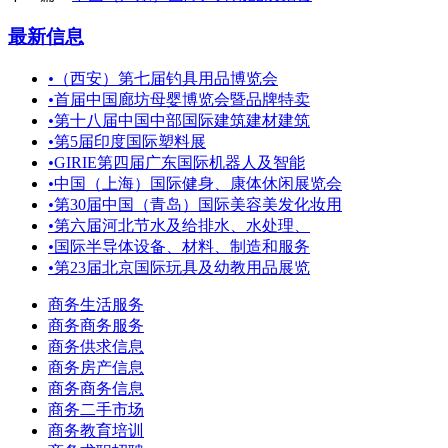
最新信息
•
（西安）第七届钓具用品博览会
•
首届中国廊坊母婴博览会暨品牌特卖
•
第十八届中国中部国际建筑建材建筑
•
第5届印度国际塑料展
•
GIRIE第四届广东国际机器人及智能
•
中国（上海）国际健身、康体休闲展览会
•
第30届中国（青岛）国际美容美发化妆用
•
第六届河北节水及给排水、水处理、
•
国际半导体设备、材料、制造和服务
•
第23届北京国际玩具及幼教用品展览
商务生活服务
商务商务服务
商务供求信息
商务房产信息
商务商务信息
商务二手市场
商务教育培训