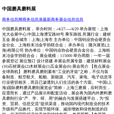
中国磨具磨料展
商务信息网
商务信息港
最新商务展会信息信息
中国磨具磨料展， 举办时间：-/4/27----/4/29 举办展馆：上海
光大会展中心;中国上海漕宝路88号 乘车路线 所属行业：建材
五金 展会城市：上海|上海市 主办单位：中国钨业协会硬质合
金分会、上海粉末冶金学协联合会； 承办单位：隆兴展览(上
海)有限公司 协办单位：中国钨业协会硬质合金分会、上海粉
末冶金学协联合会； 展会规模：115000 举办周期：一年一届
参观登记 展位预订 设计搭建 本展会所属专题：建筑材料展会
(16)石材展会(2)木材展会(1)五金展会(6) 展会简介 【焦点展会·
全球商机】 磨料磨具磨削素有“工业的牙齿”之称，不仅与装
备制造、航空航天、船舶、新能源、汽车、家电、电子信息等
行业密切相关，而且已渗透到人们生活的各个方面。 “中国(上
海)国际磨料磨具磨削展览会”简称：上海三磨展，应时而生，
应需而长，通过产品展示和配套活动，展会将为国内外磨料磨
具磨削行业“产、学、研、用”的融合与发展搭建平台，为“投
资、贸易、信息交流”提供渠道，推动国内现代制造业的技术
升级和产品换代，实现节能环保、减排增效和绿色制造的目