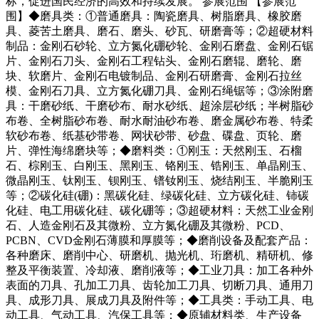
标，促进国民经济的高效和持续发展。 参展范围 【参展范
围】◆磨具类：①普通磨具：陶瓷磨具、树脂磨具、橡胶磨
具、菱苦土磨具、磨石、磨头、砂瓦、研磨膏等；②超硬材料
制品：金刚石砂轮、立方氮化硼砂轮、金刚石磨盘、金刚石锯
片、金刚石刀头、金刚石工程钻头、金刚石磨辊、磨轮、磨
块、软磨片、金刚石电镀制品、金刚石研磨膏、金刚石拉丝
模、金刚石刀具、立方氮化硼刀具、金刚石绳锯等；③涂附磨
具：干磨砂纸、干磨砂布、耐水砂纸、超涂层砂纸；半树脂砂
布卷、全树脂砂布卷、耐水耐油砂布卷、磨金属砂布卷、特柔
软砂布卷、纸基砂带卷、网状砂带、砂盘、碟盘、页轮、磨
片、弹性海绵磨块等；◆磨料类：①刚玉：天然刚玉、石榴
石、棕刚玉、白刚玉、黑刚玉、铬刚玉、锆刚玉、单晶刚玉、
微晶刚玉、钛刚玉、钡刚玉、镨钕刚玉、烧结刚玉、半脆刚玉
等；②碳化硅(硼)：黑碳化硅、绿碳化硅、立方碳化硅、铈碳
化硅、电工用碳化硅、碳化硼等；③超硬材料：天然工业金刚
石、人造金刚石及其微粉、立方氮化硼及其微粉、PCD、
PCBN、CVD金刚石薄膜和厚膜等；◆磨削设备及配套产品：
各种磨床、磨削中心、研磨机、抛光机、珩磨机、精研机、修
整及平衡装置、冷却液、磨削液等；◆工业刀具：加工各种外
表面的刀具、孔加工刀具、齿轮加工刀具、切断刀具、通用刀
具、成形刀具、展成刀具及附件等；◆工具类：手动工具、电
动工具、气动工具、汽保工具等；◆原辅材料类、生产设备