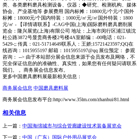
类、各类磨料磨具检测设备、仪器；◆研究、检测机构、媒体
协会、产业基地等 参展费用 国内标摊：10800元/个元/个国外
标摊：18000元/个国内特装：1000元/㎡元/㎡国外特装：1800
元/㎡ - 【详情请联系】-CAG中国(上海)国际磨料磨具磨削展
览会：隆兴展览(上海)有限公司 地址：上海市闵行区浦江镇沈
杜公路3872号显贵商务楼2号楼4A室邮编：-00电话：021-
5429-;; 传真：021-51714649联系人：王娇;15721423597;QQ在
线咨询：1015955197 邮箱：1015955197@qq 展位预定： 参观
咨询： --> 由于本站部分展会信息来源于会员发布及网络，不
完全保证信息的的准确性、真实性，如果您有任何疑问请联系
我们。 。商务展会信息发布。
更多中国磨具磨料展最新相关信息：
商务展会信息
中国磨具磨料展
商务展会信息发布平台:http://www.35lm.com/zhanhui/81.html
相关信息
上一篇：
中国海绵城市与综合管廊建设技术装备展览会
下一篇：
中国（广东）国际户外用品展览会